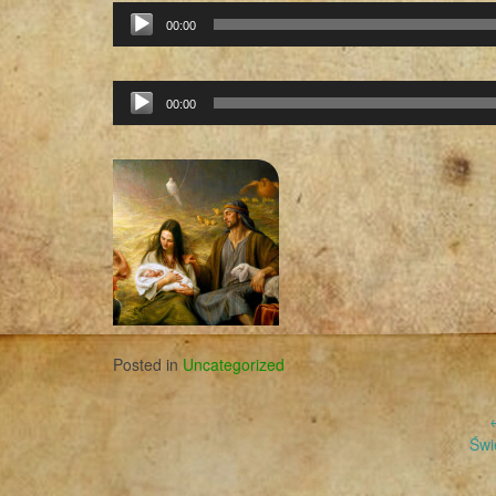
Odtwarzacz
00:00
plików
dźwiękowych
Odtwarzacz
00:00
plików
dźwiękowych
Posted in
Uncategorized
Post
Świ
navigation