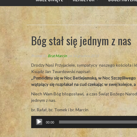
Bóg stał się jednym z nas
Posted By
Brat Marcin
on 24 grudnia 2015
Drodzy Nasi Przyjaciele, sympatycy naszego kościoła i k
Ksiądz Jan Twardowski napisał:
,,Pomódlmy się w Noc Betlejemską, w Noc Szczęśliwego R
wątpiący się rozpłakał na cud czekając w swej kolejce, 
Niech Wam Bóg błogosławi, a czas Świąt Bożego Narodzen
jednym z nas.
br. Rafał, br. Tomek i br. Marcin
Odtwarzacz
00:00
plików
dźwiękowych