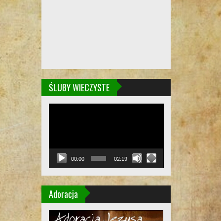
ŚLUBY WIECZYSTE
Odtwarzacz
video
00:00
02:19
Adoracja