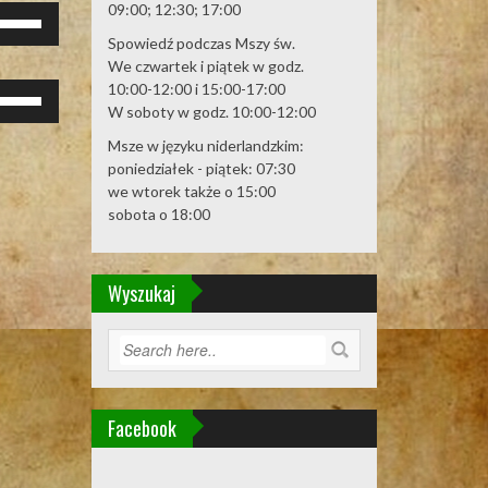
óry/do
09:00; 12:30; 17:00
żywaj
łu
rzałek
Spowiedź podczas Mszy św.
by
o
We czwartek i piątek w godz.
większyć
óry/do
10:00-12:00 i 15:00-17:00
żywaj
b
łu
W soboty w godz. 10:00-12:00
rzałek
mniejszyć
by
o
ośność.
Msze w języku niderlandzkim:
większyć
óry/do
poniedziałek - piątek: 07:30
b
łu
we wtorek także o 15:00
mniejszyć
by
sobota o 18:00
ośność.
większyć
b
mniejszyć
Wyszukaj
ośność.
Facebook