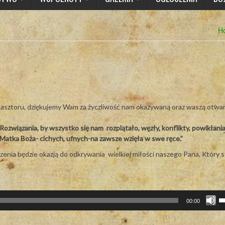
H
lasztoru,
dziękujemy Wam za życzliwość nam okazywaną oraz waszą otwar
ozwiązania, by wszystko się nam rozplątało, węzły, konflikty, powikłani
a Matka Boża- cichych, ufnych-na zawsze wzięła w swe ręce.”
ia będzie okazją do odkrywania wielkiej miłości naszego Pana, Który st
U
00:00
st
d