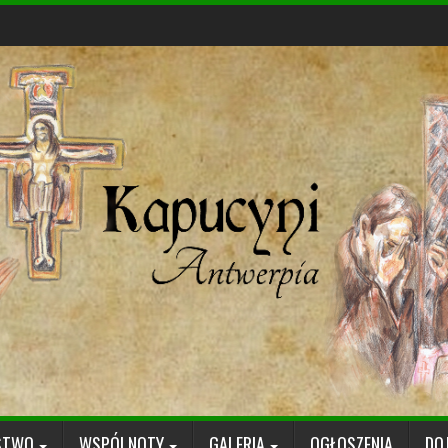
STWO
WSPÓLNOTY
GALERIA
OGŁOSZENIA
DO