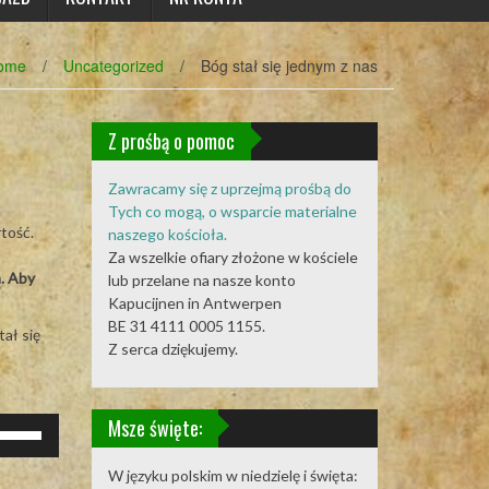
ome
/
Uncategorized
/
Bóg stał się jednym z nas
Z prośbą o pomoc
Zawracamy się z uprzejmą prośbą do
Tych co mogą, o wsparcie materialne
tość.
naszego kościoła.
Za wszelkie ofiary złożone w kościele
a. Aby
lub przelane na nasze konto
Kapucijnen in Antwerpen
BE 31 4111 0005 1155.
ał się
Z serca dziękujemy.
Msze święte:
żywaj
rzałek
o
W języku polskim w niedzielę i święta: