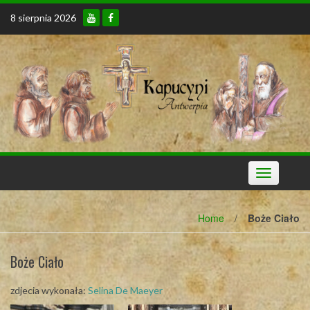
Skip
8 sierpnia 2026
to
content
Toggle
navigation
Home
/
Boże Ciało
Boże Ciało
zdjecia wykonała:
Selina De Maeyer