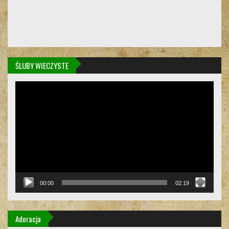
ŚLUBY WIECZYSTE
Odtwarzacz
video
00:00
02:19
Adoracja