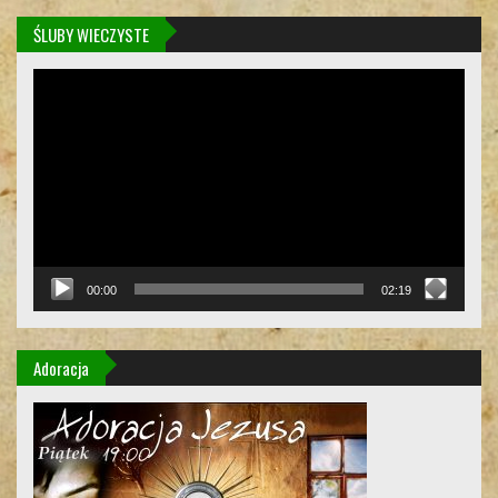
ŚLUBY WIECZYSTE
Odtwarzacz
video
00:00
02:19
Adoracja