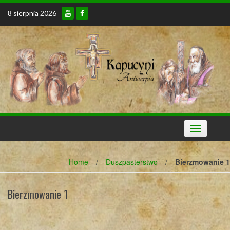
Skip
8 sierpnia 2026
to
content
Toggle
navigation
Home
/
Duszpasterstwo
/
Bierzmowanie 1
Bierzmowanie 1