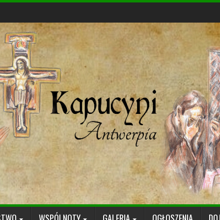
STWO
WSPÓLNOTY
GALERIA
OGŁOSZENIA
DO