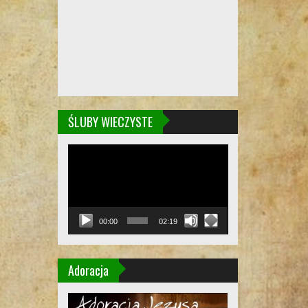
ŚLUBY WIECZYSTE
Odtwarzacz
video
00:00
02:19
Adoracja