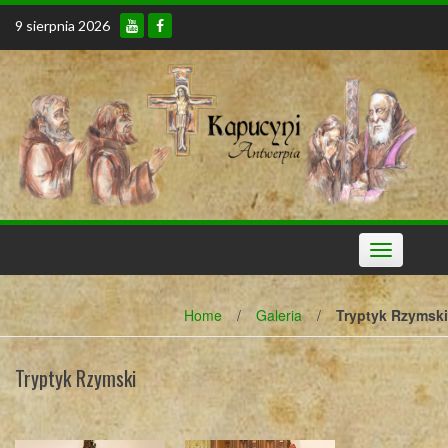
Skip
9 sierpnia 2026
to
content
Toggle
navigation
Home
/
Galeria
/
Tryptyk Rzymski
Tryptyk Rzymski