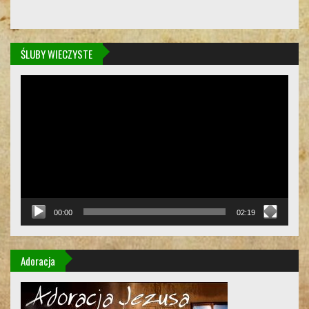
ŚLUBY WIECZYSTE
Odtwarzacz
video
00:00
02:19
Adoracja