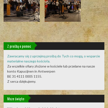
Z prośbą o pomoc
Zawracamy się z uprzejmą prośbą do Tych co mogą, o wsparcie
materialne naszego kościoła.
Za wszelkie ofiary złożone w kościele lub przelane na nasze
konto Kapucijnen in Antwerpen
BE 31 4111 0005 1155.
Z serca dziękujemy.
Msze święte: