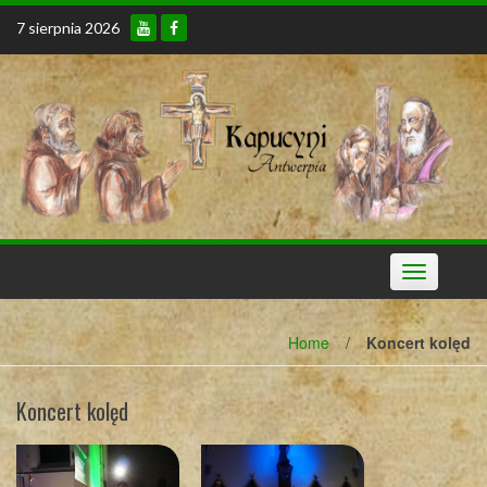
Skip
7 sierpnia 2026
to
content
Toggle
navigation
Home
/
Koncert kolęd
Koncert kolęd