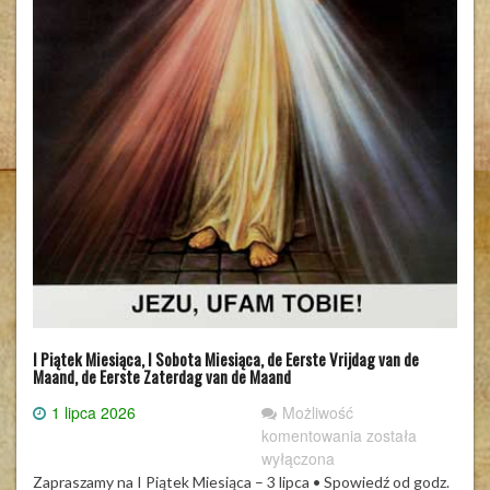
I Piątek Miesiąca, I Sobota Miesiąca, de Eerste Vrijdag van de
Maand, de Eerste Zaterdag van de Maand
1 lipca 2026
Możliwość
I
komentowania
została
Piątek
wyłączona
Miesiąca,
Zapraszamy na I Piątek Miesiąca – 3 lipca • Spowiedź od godz.