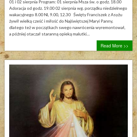
–
01 i 02 sierpnia Program: 01 sierpnia Msza św. o godz. 18.00
Porcujunkula
Adoracja od godz. 19.00 02 sierpnia wg. porządku niedzielnego
wakacyjnego 8.00 Nl, 9.00, 12.30 Święty Franciszek z Asyżu
żywił wielką cześć i miłość do Najświętszej Maryi Panny,
dlatego też w początkach swego nawrócenia wyremontował,
a później otaczał staranną opieką malutki…
Read More >>