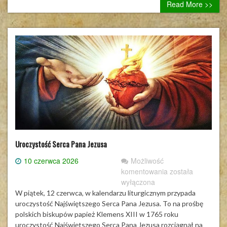
Read More >>
Cantes,
który
odbędzie
się
27
czerwca
o
godz.
19.00.
Uroczystość Serca Pana Jezusa
10 czerwca 2026
Możliwość
Uroczystość
komentowania
została
Serca
wyłączona
Pana
W piątek, 12 czerwca, w kalendarzu liturgicznym przypada
Jezusa
uroczystość Najświętszego Serca Pana Jezusa. To na prośbę
polskich biskupów papież Klemens XIII w 1765 roku
uroczystość Najświętszego Serca Pana Jezusa rozciągnął na