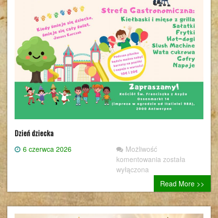
Dzień dziecka
6 czerwca 2026
Możliwość
Dzień
komentowania
została
dziecka
wyłączona
Read More >>