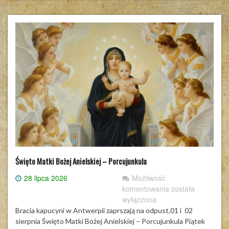
Święto Matki Bożej Anielskiej – Porcujunkula
28 lipca 2026
Możliwość
Święto
komentowania
została
Matki
wyłączona
Bożej
Bracia kapucyni w Antwerpii zaprszają na odpust,01 i 02
Anielskiej
sierpnia Święto Matki Bożej Anielskiej – Porcujunkula Piątek