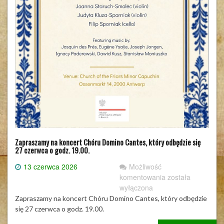
Zapraszamy na koncert Chóru Domino Cantes, który odbędzie się
27 czerwca o godz. 19.00.
13 czerwca 2026
Możliwość
Zapraszamy
komentowania
została
na
wyłączona
koncert
Zapraszamy na koncert Chóru Domino Cantes, który odbędzie
Chóru
się 27 czerwca o godz. 19.00.
Domino