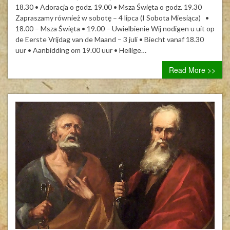
I
18.30 • Adoracja o godz. 19.00 • Msza Święta o godz. 19.30
Sobota
Zapraszamy również w sobotę – 4 lipca (I Sobota Miesiąca) •
Miesiąca,
18.00 – Msza Święta • 19.00 – Uwielbienie Wij nodigen u uit op
de
de Eerste Vrijdag van de Maand – 3 juli • Biecht vanaf 18.30
Eerste
uur • Aanbidding om 19.00 uur • Heilige…
Vrijdag
Read More >>
van
de
Maand,
de
Eerste
Zaterdag
van
de
Maand