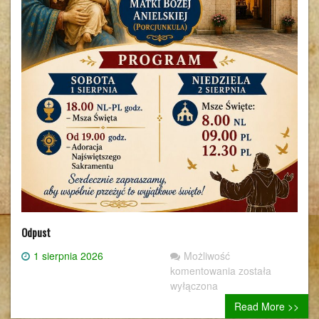
Odpust
1 sierpnia 2026
Możliwość
Odpust
komentowania
została
wyłączona
Read More >>