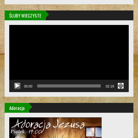
ŚLUBY WIECZYSTE
Odtwarzacz
video
00:00
02:19
Adoracja