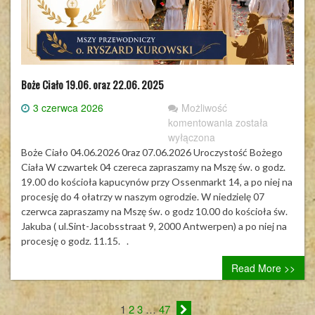
Boże Ciało 19.06. oraz 22.06. 2025
3 czerwca 2026
Możliwość
Boże
komentowania
została
Ciało
wyłączona
19.06.
Boże Ciało 04.06.2026 0raz 07.06.2026 Uroczystość Bożego
oraz
Ciała W czwartek 04 czereca zapraszamy na Mszę św. o godz.
22.06.
19.00 do kościoła kapucynów przy Ossenmarkt 14, a po niej na
2025
procesję do 4 ołatrzy w naszym ogrodzie. W niedzielę 07
czerwca zapraszamy na Mszę św. o godz 10.00 do kościoła św.
Jakuba ( ul.Sint-Jacobsstraat 9, 2000 Antwerpen) a po niej na
procesję o godz. 11.15. .
Read More >>
1
2
3
…
47