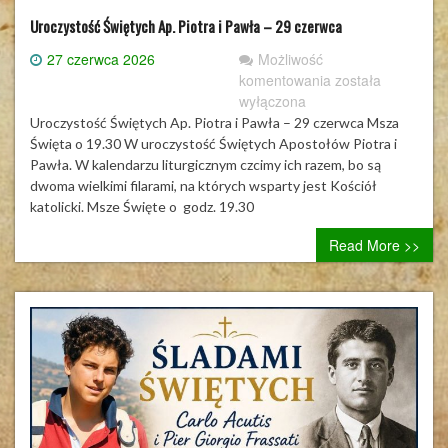
Uroczystość Świętych Ap. Piotra i Pawła – 29 czerwca
27 czerwca 2026
Możliwość
Uroczystość
komentowania
została
Świętych
wyłączona
Ap.
Uroczystość Świętych Ap. Piotra i Pawła – 29 czerwca Msza
Piotra
Święta o 19.30 W uroczystość Świętych Apostołów Piotra i
i
Pawła. W kalendarzu liturgicznym czcimy ich razem, bo są
Pawła
dwoma wielkimi filarami, na których wsparty jest Kościół
–
katolicki. Msze Święte o godz. 19.30
29
Read More >>
czerwca