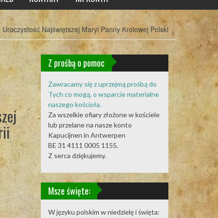
Uroczystość Najświętszej Maryi Panny Królowej Polski
Z prośbą o pomoc
Zawracamy się z uprzejmą prośbą do
Tych co mogą, o wsparcie materialne
naszego kościoła.
szej
Za wszelkie ofiary złożone w kościele
lub przelane na nasze konto
ii
Kapucijnen in Antwerpen
BE 31 4111 0005 1155.
Z serca dziękujemy.
Msze święte:
W języku polskim w niedzielę i święta: