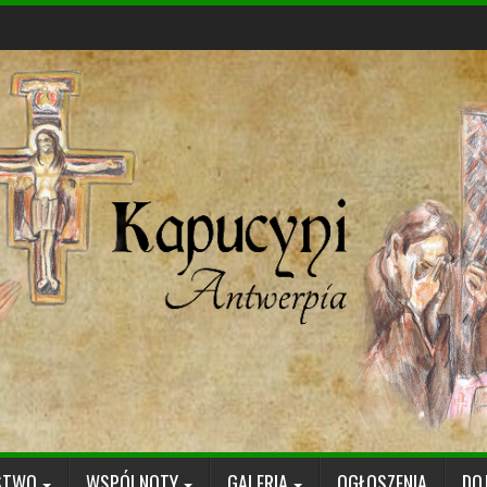
STWO
WSPÓLNOTY
GALERIA
OGŁOSZENIA
DO