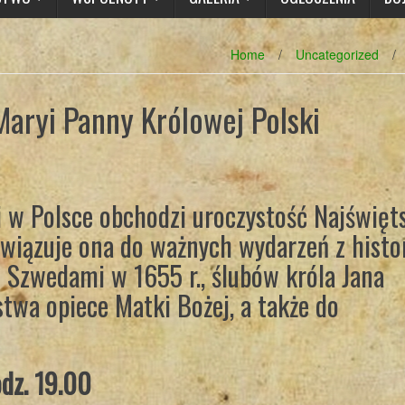
Home
/
Uncategorized
/
Maryi Panny Królowej Polski
i w Polsce obchodzi uroczystość Najświęt
wiązuje ona do ważnych wydarzeń z histor
d Szwedami w 1655 r., ślubów króla Jana
twa opiece Matki Bożej, a także do
dz. 19.00