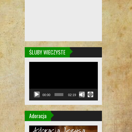
ŚLUBY WIECZYSTE
Odtwarzacz
video
00:00
02:19
Adoracja