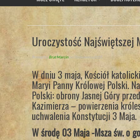
Uroczystość Najświętszej 
Posted By
Brat Marcin
on 28 kwietnia 2025
W dniu 3 maja, Kościół katolick
Maryi Panny Królowej Polski. Na
Polski: obrony Jasnej Góry prze
Kazimierza – powierzenia króles
uchwalenia Konstytucji 3 Maja.
W środę 03 Maja -Msza św. o go