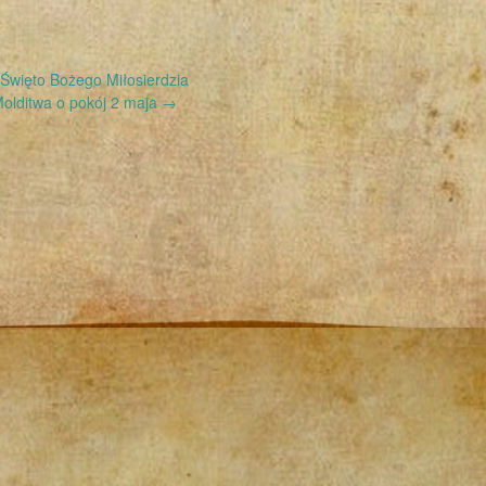
Święto Bożego Miłosierdzia
olditwa o pokój 2 maja
→