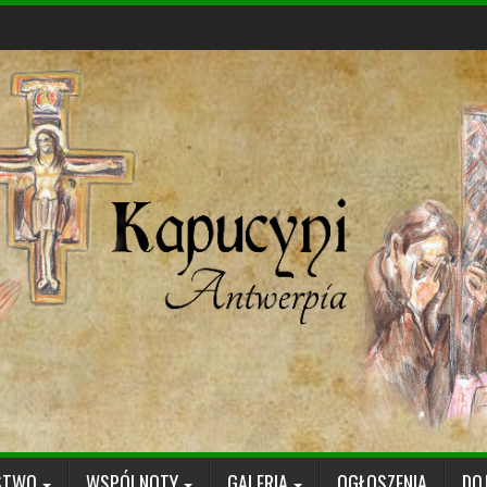
STWO
WSPÓLNOTY
GALERIA
OGŁOSZENIA
DO