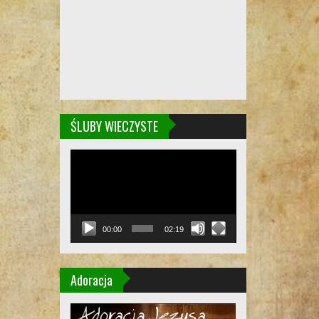
ŚLUBY WIECZYSTE
Odtwarzacz
video
00:00
02:19
Adoracja