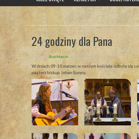
24 godziny dla Pana
Posted By
Brat Marcin
on 10 marca 2018
W dniach 09-10 marzec w naszym kościele odbyła się ca
pasterz biskup Johan Bonny.