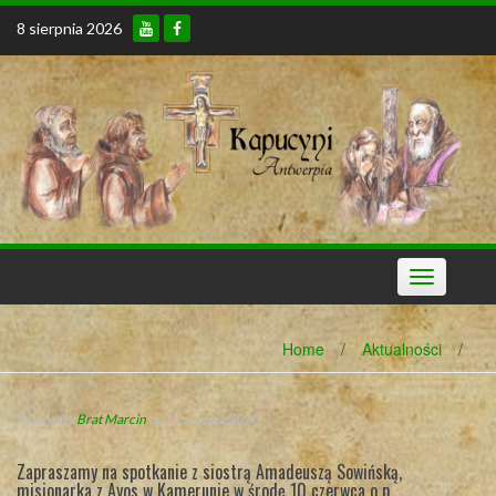
Skip
8 sierpnia 2026
to
content
Toggle
navigation
Home
/
Aktualności
/
Posted By
Brat Marcin
on 7 czerwca 2026
Zapraszamy na spotkanie z siostrą Amadeuszą Sowińską,
misjonarka z Ayos w Kamerunie w środę 10 czerwca o p