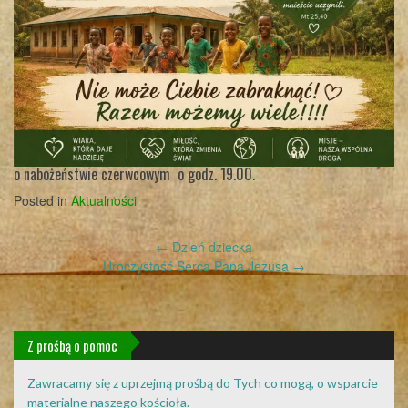
o nabożeństwie czerwcowym o godz. 19.00.
Posted in
Aktualności
Post
←
Dzień dziecka
navigation
Uroczystość Serca Pana Jezusa
→
Z prośbą o pomoc
Zawracamy się z uprzejmą prośbą do Tych co mogą, o wsparcie
materialne naszego kościoła.