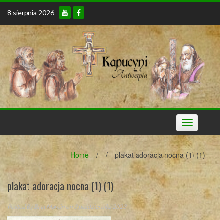
Skip
8 sierpnia 2026
to
content
Toggle
navigation
Home
/
/
plakat adoracja nocna (1) (1)
plakat adoracja nocna (1) (1)
Posted By
Brat Marcin
on 3 października 2023