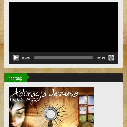
Odtwarzacz
video
00:00
02:19
Adoracja