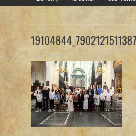
19104844_790212151138
Posted By
Brat Marcin
on 13 czerwca 2017