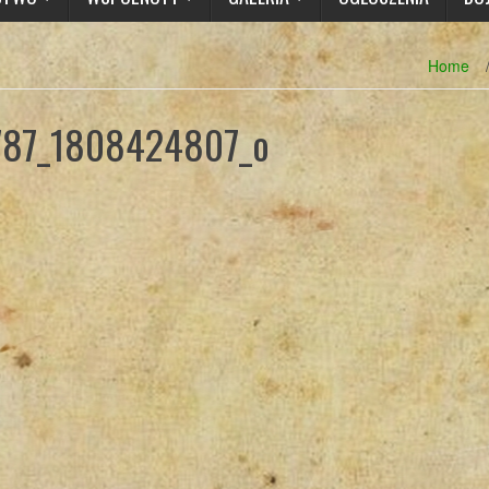
Home
787_1808424807_o