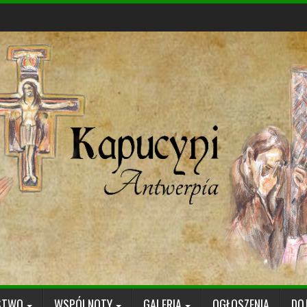
STWO
WSPÓLNOTY
GALERIA
OGŁOSZENIA
DO