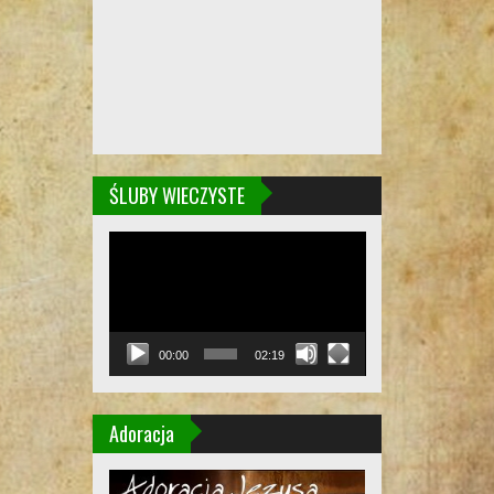
ŚLUBY WIECZYSTE
Odtwarzacz
video
00:00
02:19
Adoracja