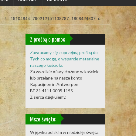
/
/
19104844_790212151138787_1808424807_o
Z prośbą o pomoc
Zawracamy się z uprzejmą prośbą do
Tych co mogą, o wsparcie materialne
naszego kościoła.
Za wszelkie ofiary złożone w kościele
lub przelane na nasze konto
Kapucijnen in Antwerpen
BE 31 4111 0005 1155.
Z serca dziękujemy.
Msze święte:
W języku polskim w niedzielę i święta: