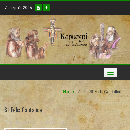
Skip
7 sierpnia 2026
to
content
Toggle
navigation
Home
/
/
St Felix Cantalice
St Felix Cantalice
Posted By
Brat Marcin
on 14 maja 2024