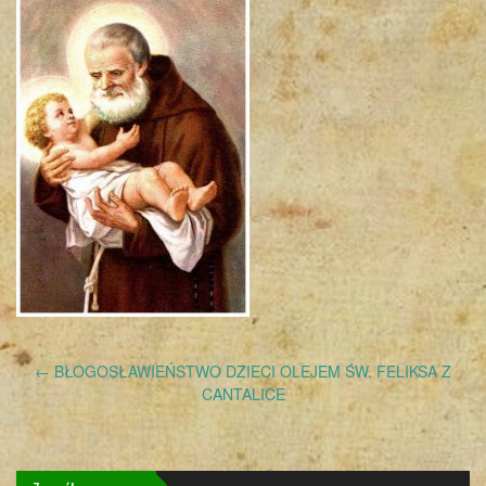
Post
←
BŁOGOSŁAWIEŃSTWO DZIECI OLEJEM ŚW. FELIKSA Z
navigation
CANTALICE