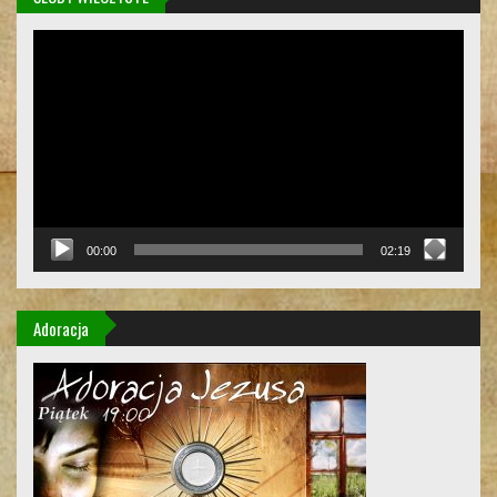
Odtwarzacz
video
00:00
02:19
Adoracja