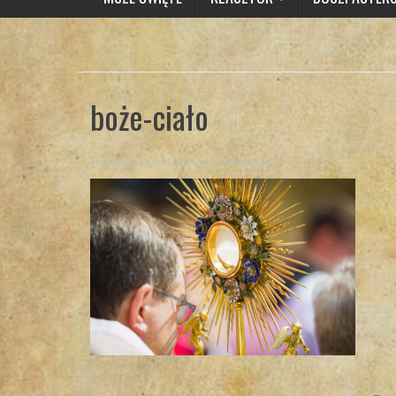
boże-ciało
Posted By
Brat Marcin
on 7 czerwca 2023