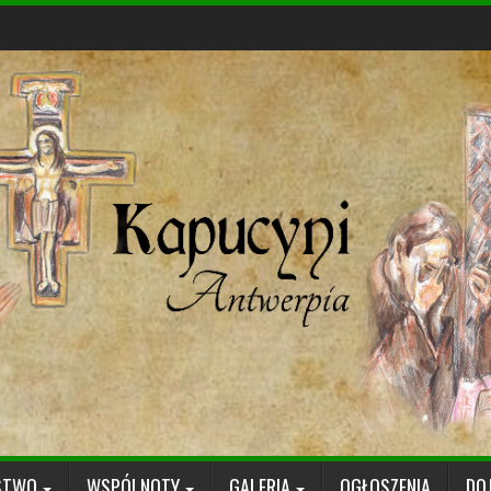
STWO
WSPÓLNOTY
GALERIA
OGŁOSZENIA
DO