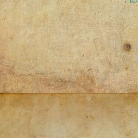
Post
←
Boże
navigation