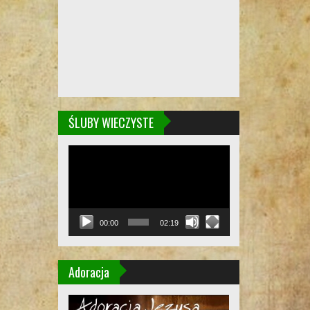
ŚLUBY WIECZYSTE
Odtwarzacz
video
00:00
02:19
Adoracja