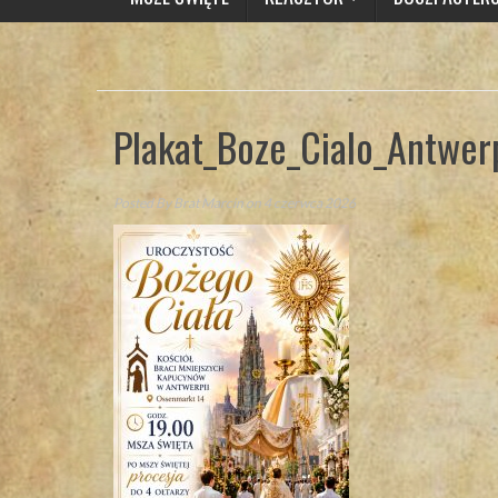
Plakat_Boze_Cialo_Antwer
Posted By
Brat Marcin
on 4 czerwca 2026