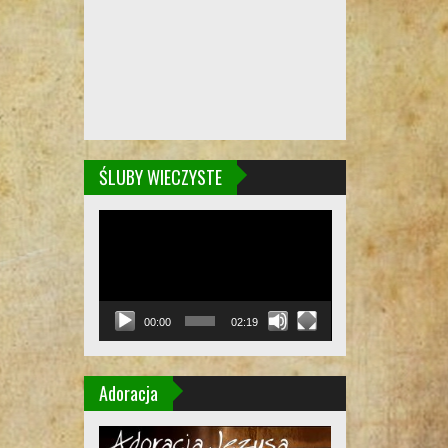
ŚLUBY WIECZYSTE
Odtwarzacz
video
00:00
02:19
Adoracja