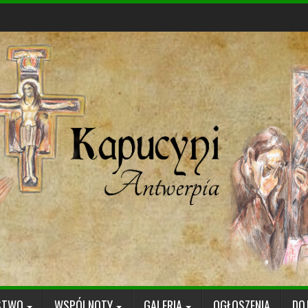
STWO
WSPÓLNOTY
GALERIA
OGŁOSZENIA
DO