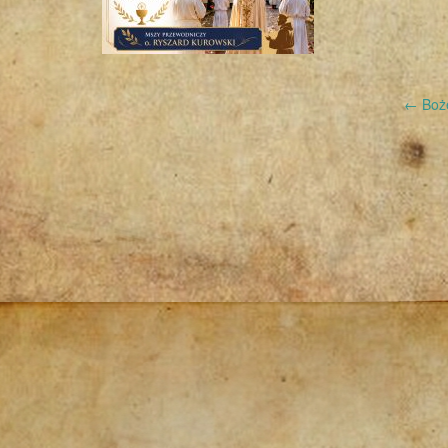
Post
←
Boże
navigation