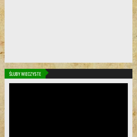
ŚLUBY WIECZYSTE
Odtwarzacz
video