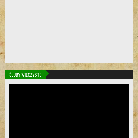
ŚLUBY WIECZYSTE
Odtwarzacz
video