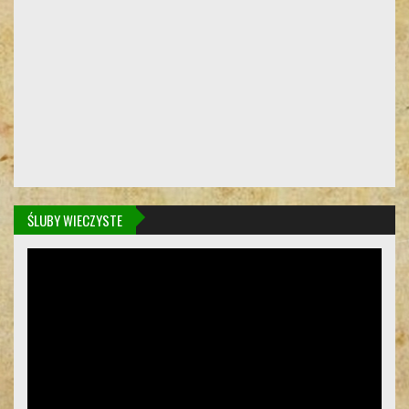
ŚLUBY WIECZYSTE
Odtwarzacz
video