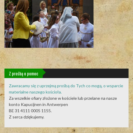
Z prośbą o pomoc
Zawracamy się z uprzejmą prośbą do Tych co mogą, o wsparcie
materialne naszego kościoła.
Za wszelkie ofiary złożone w kościele lub przelane na nasze
konto Kapucijnen in Antwerpen
BE 31 4111 0005 1155.
Z serca dziękujemy.