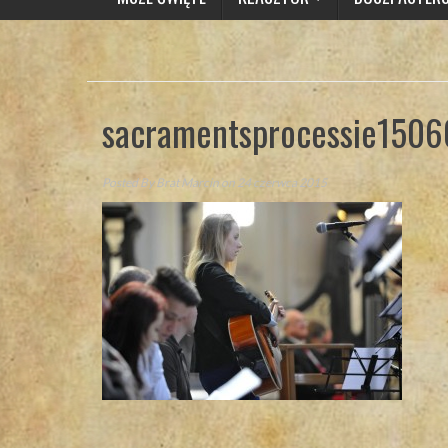
sacramentsprocessie1506
Posted By
Brat Marcin
on 24 czerwca 2015