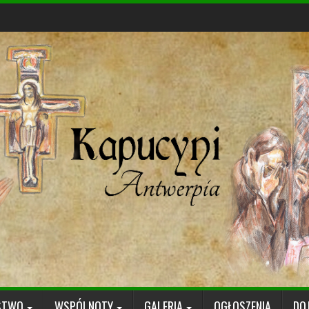
STWO
WSPÓLNOTY
GALERIA
OGŁOSZENIA
DO