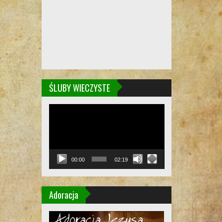
ŚLUBY WIECZYSTE
Odtwarzacz
video
00:00
02:19
Adoracja