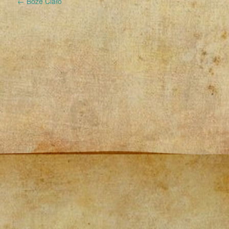
←
Boże Ciało