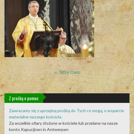
Post
←
Boże Ciało
navigation
Z prośbą o pomoc
Zawracamy się z uprzejmą prośbą do Tych co mogą, o wsparcie
materialne naszego kościoła.
Za wszelkie ofiary złożone w kościele lub przelane na nasze
konto Kapucijnen in Antwerpen