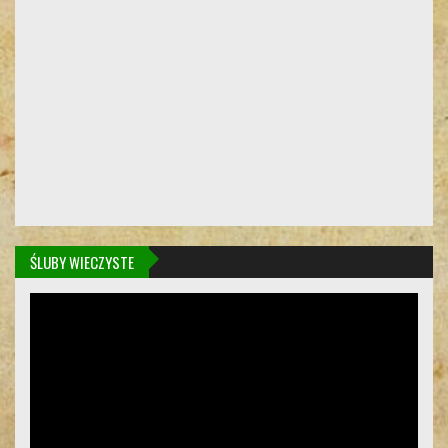
ŚLUBY WIECZYSTE
Odtwarzacz
video