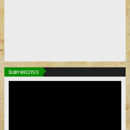
ŚLUBY WIECZYSTE
Odtwarzacz
video