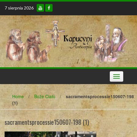
Skip
7 sierpnia 2026
to
content
Toggle
navigation
Home
/
Boże Ciało
/
sacramentsprocessie150607-198
(1)
sacramentsprocessie150607-198 (1)