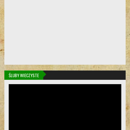
ŚLUBY WIECZYSTE
Odtwarzacz
video