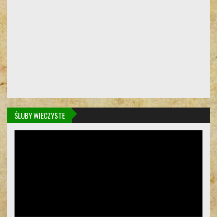
ŚLUBY WIECZYSTE
Odtwarzacz
video