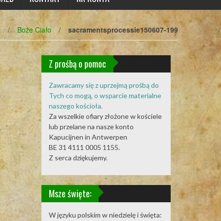
e
/
Boże Ciało
/
sacramentsprocessie150607-199
Z prośbą o pomoc
Zawracamy się z uprzejmą prośbą do
Tych co mogą, o wsparcie materialne
naszego kościoła.
Za wszelkie ofiary złożone w kościele
lub przelane na nasze konto
Kapucijnen in Antwerpen
BE 31 4111 0005 1155.
Z serca dziękujemy.
Msze święte:
W języku polskim w niedzielę i święta: