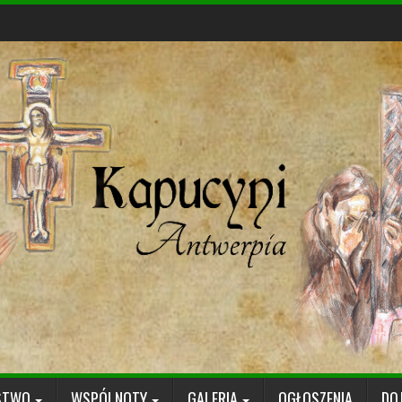
STWO
WSPÓLNOTY
GALERIA
OGŁOSZENIA
DO