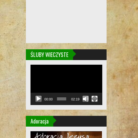
ŚLUBY WIECZYSTE
Odtwarzacz
video
00:00
02:19
Adoracja