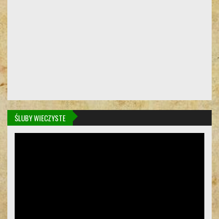
ŚLUBY WIECZYSTE
Odtwarzacz
video