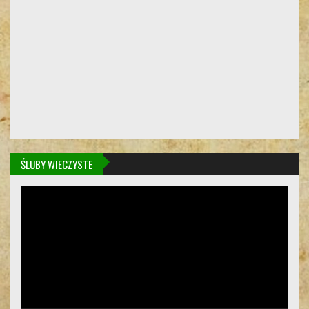
ŚLUBY WIECZYSTE
Odtwarzacz
video