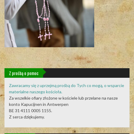
Z prośbą o pomoc
Zawracamy się z uprzejmą prośbą do Tych co mogą, o wsparcie
materialne naszego kościoła.
Za wszelkie ofiary złożone w kościele lub przelane na nasze
konto Kapucijnen in Antwerpen
BE 31 4111 0005 1155.
Z serca dziękujemy.