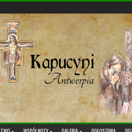
STWO
WSPÓLNOTY
GALERIA
OGŁOSZENIA
DO