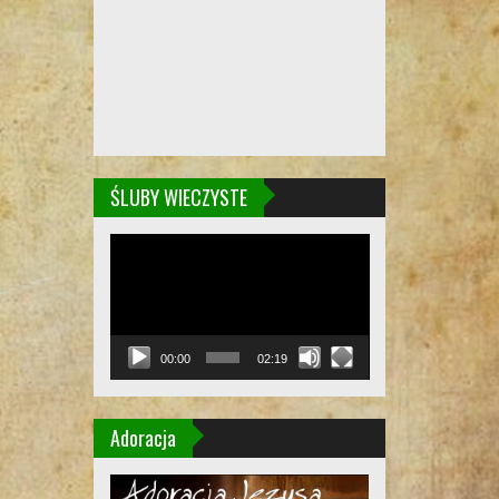
ŚLUBY WIECZYSTE
Odtwarzacz
video
00:00
02:19
Adoracja