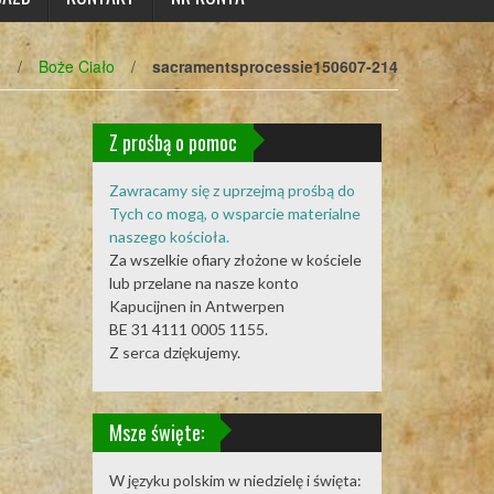
e
/
Boże Ciało
/
sacramentsprocessie150607-214
Z prośbą o pomoc
Zawracamy się z uprzejmą prośbą do
Tych co mogą, o wsparcie materialne
naszego kościoła.
Za wszelkie ofiary złożone w kościele
lub przelane na nasze konto
Kapucijnen in Antwerpen
BE 31 4111 0005 1155.
Z serca dziękujemy.
Msze święte:
W języku polskim w niedzielę i święta: