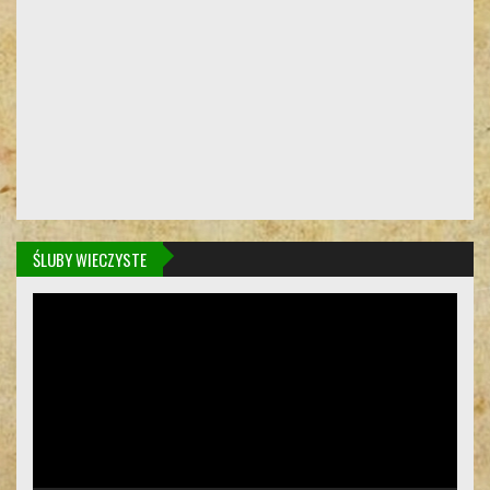
ŚLUBY WIECZYSTE
Odtwarzacz
video