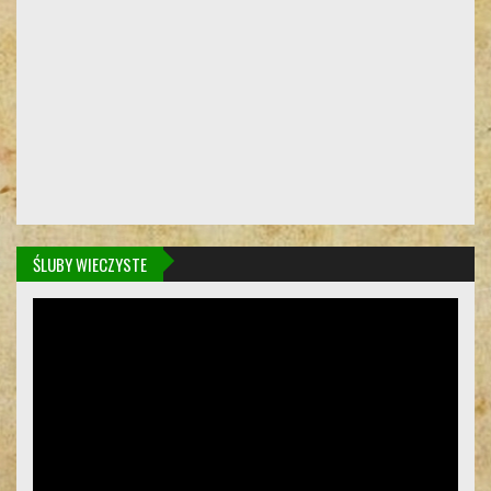
ŚLUBY WIECZYSTE
Odtwarzacz
video