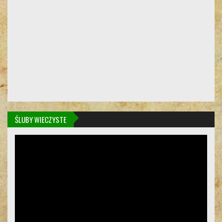
ŚLUBY WIECZYSTE
Odtwarzacz
video