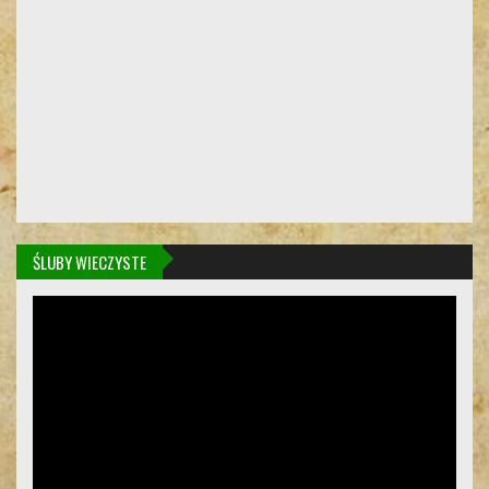
ŚLUBY WIECZYSTE
Odtwarzacz
video