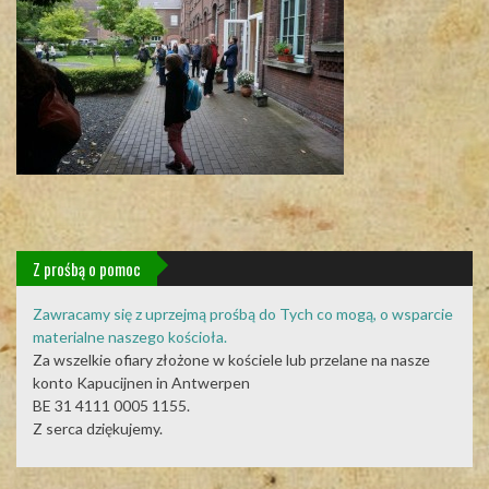
Z prośbą o pomoc
Zawracamy się z uprzejmą prośbą do Tych co mogą, o wsparcie
materialne naszego kościoła.
Za wszelkie ofiary złożone w kościele lub przelane na nasze
konto Kapucijnen in Antwerpen
BE 31 4111 0005 1155.
Z serca dziękujemy.