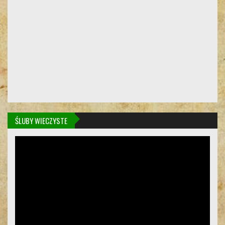
ŚLUBY WIECZYSTE
Odtwarzacz
video