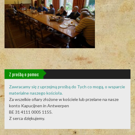
Z prośbą o pomoc
Zawracamy się z uprzejmą prośbą do Tych co mogą, o wsparcie
materialne naszego kościoła.
Za wszelkie ofiary złożone w kościele lub przelane na nasze
konto Kapucijnen in Antwerpen
BE 31 4111 0005 1155.
Z serca dziękujemy.