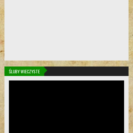
ŚLUBY WIECZYSTE
Odtwarzacz
video