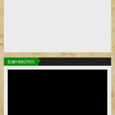
ŚLUBY WIECZYSTE
Odtwarzacz
video