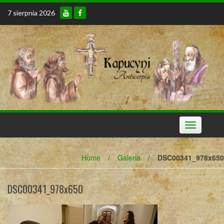
Skip
7 sierpnia 2026
to
content
Toggle
navigation
Home
/
Galeria
/
DSC00341_978x650
DSC00341_978x650