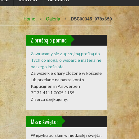
Home
/
Galeria
/
DSC00345_978x650
Z prośbą o pomoc
Zawracamy się z uprzejmą prośbą do
Tych co mogą, o wsparcie materialne
naszego kościoła.
Za wszelkie ofiary złożone w kościele
lub przelane na nasze konto
Kapucijnen in Antwerpen
BE 31 4111 0005 1155.
Z serca dziękujemy.
Msze święte:
W języku polskim w niedzielę i święta: