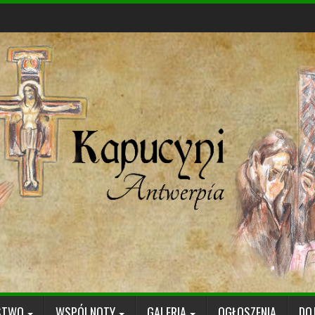
STWO
WSPÓLNOTY
GALERIA
OGŁOSZENIA
DO