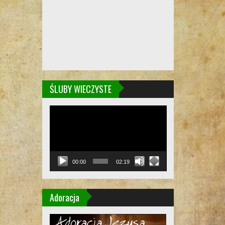
ŚLUBY WIECZYSTE
Odtwarzacz
video
00:00
02:19
Adoracja