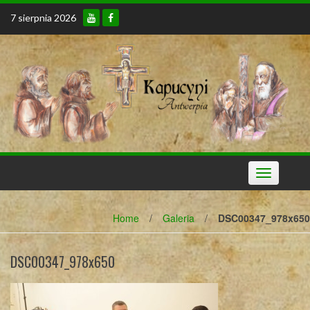
Skip
7 sierpnia 2026
to
content
Toggle
navigation
Home
/
Galeria
/
DSC00347_978x650
DSC00347_978x650