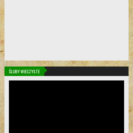
ŚLUBY WIECZYSTE
Odtwarzacz
video