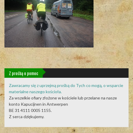
Z prośbą o pomoc
Zawracamy się z uprzejmą prośbą do Tych co mogą, o wsparcie
materialne naszego kościoła.
Za wszelkie ofiary złożone w kościele lub przelane na nasze
konto Kapucijnen in Antwerpen
BE 31 4111 0005 1155.
Z serca dziękujemy.