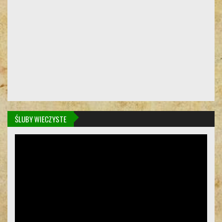
ŚLUBY WIECZYSTE
Odtwarzacz
video