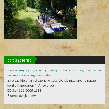
Z prośbą o pomoc
Zawracamy się z uprzejmą prośbą do Tych co mogą, o wsparcie
materialne naszego kościoła.
Za wszelkie ofiary złożone w kościele lub przelane na nasze
konto Kapucijnen in Antwerpen
BE 31 4111 0005 1155.
Z serca dziękujemy.