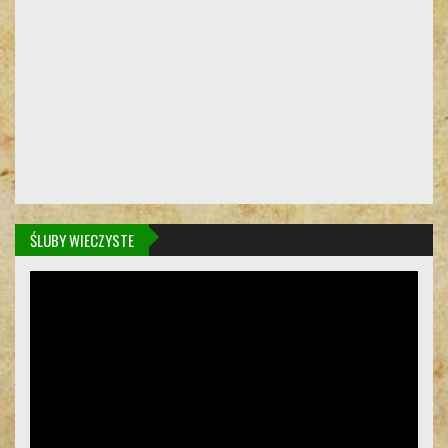
ŚLUBY WIECZYSTE
Odtwarzacz
video