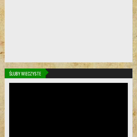
ŚLUBY WIECZYSTE
Odtwarzacz
video