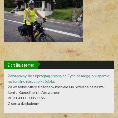
Z prośbą o pomoc
Zawracamy się z uprzejmą prośbą do Tych co mogą, o wsparcie
materialne naszego kościoła.
Za wszelkie ofiary złożone w kościele lub przelane na nasze
konto Kapucijnen in Antwerpen
BE 31 4111 0005 1155.
Z serca dziękujemy.