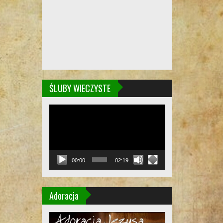
ŚLUBY WIECZYSTE
Odtwarzacz
video
00:00
02:19
Adoracja