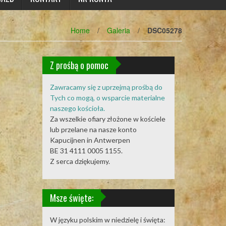
Home
/
Galeria
/
DSC05278
Z prośbą o pomoc
Zawracamy się z uprzejmą prośbą do
Tych co mogą, o wsparcie materialne
naszego kościoła.
Za wszelkie ofiary złożone w kościele
lub przelane na nasze konto
Kapucijnen in Antwerpen
BE 31 4111 0005 1155.
Z serca dziękujemy.
Msze święte:
W języku polskim w niedzielę i święta: