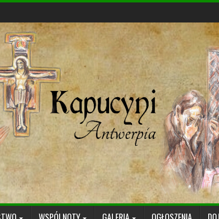
STWO
WSPÓLNOTY
GALERIA
OGŁOSZENIA
DO