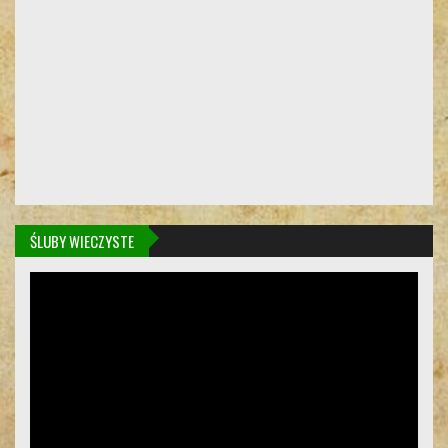
ŚLUBY WIECZYSTE
Odtwarzacz
video