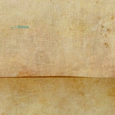
←
I Sobota