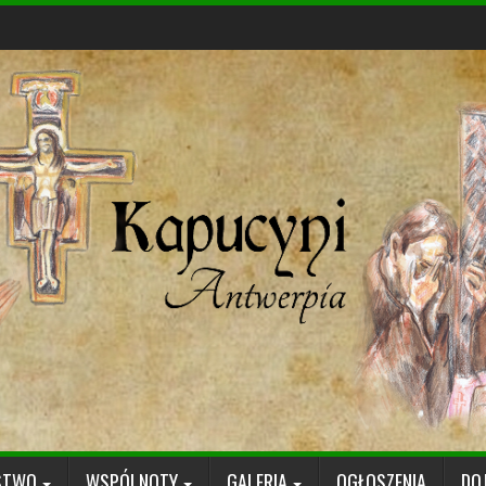
STWO
WSPÓLNOTY
GALERIA
OGŁOSZENIA
DO