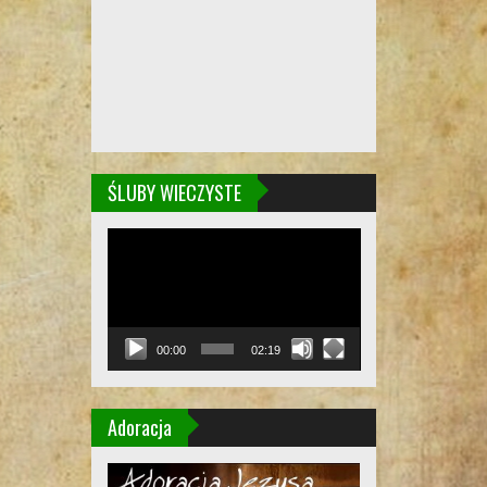
ŚLUBY WIECZYSTE
Odtwarzacz
video
00:00
02:19
Adoracja