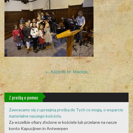
Post
←
Kazania br. Macieja
navigation
Z prośbą o pomoc
Zawracamy się z uprzejmą prośbą do Tych co mogą, o wsparcie
materialne naszego kościoła.
Za wszelkie ofiary złożone w kościele lub przelane na nasze
konto Kapucijnen in Antwerpen