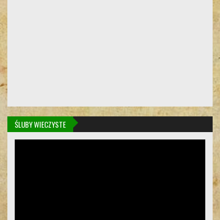
ŚLUBY WIECZYSTE
Odtwarzacz
video