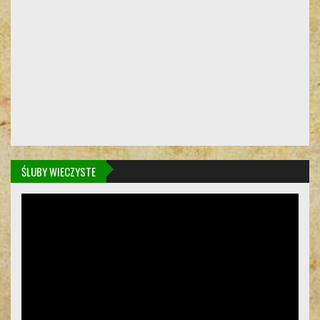
ŚLUBY WIECZYSTE
Odtwarzacz
video