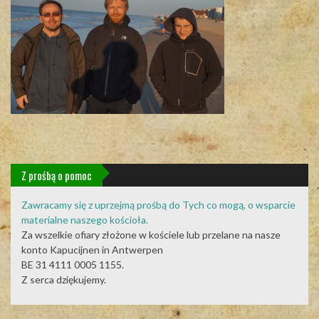
Z prośbą o pomoc
Zawracamy się z uprzejmą prośbą do Tych co mogą, o wsparcie
materialne naszego kościoła.
Za wszelkie ofiary złożone w kościele lub przelane na nasze
konto Kapucijnen in Antwerpen
BE 31 4111 0005 1155.
Z serca dziękujemy.