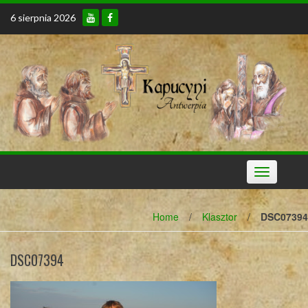
Skip
6 sierpnia 2026
to
content
Toggle
navigation
Home
/
Klasztor
/
DSC07394
DSC07394