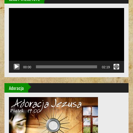
Odtwarzacz
video
00:00
02:19
Adoracja