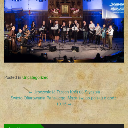
Posted in
Uncategorized
Post
←
Uroczystość Trzech Króli 06 Stycznia
navigation
Święto Ofiarowania Pańskiego, Msza św. po polsku o godz.
19.15
→