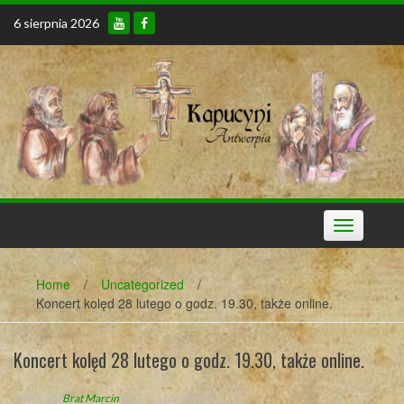
Skip
6 sierpnia 2026
to
content
Toggle
navigation
Home
/
Uncategorized
/
Koncert kolęd 28 lutego o godz. 19.30, także online.
Koncert kolęd 28 lutego o godz. 19.30, także online.
Posted By
Brat Marcin
on 27 stycznia 2023