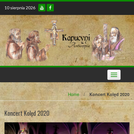
Skip
10 sierpnia 2026
to
content
Toggle
navigation
Home
/
Koncert Kolęd 2020
Koncert Kolęd 2020