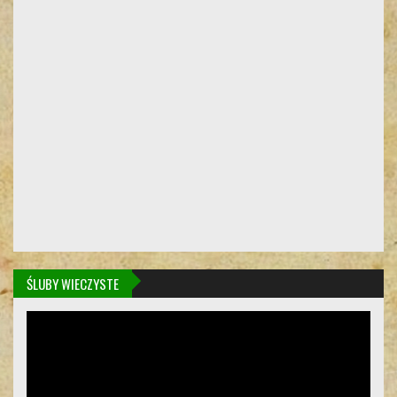
ŚLUBY WIECZYSTE
Odtwarzacz
video