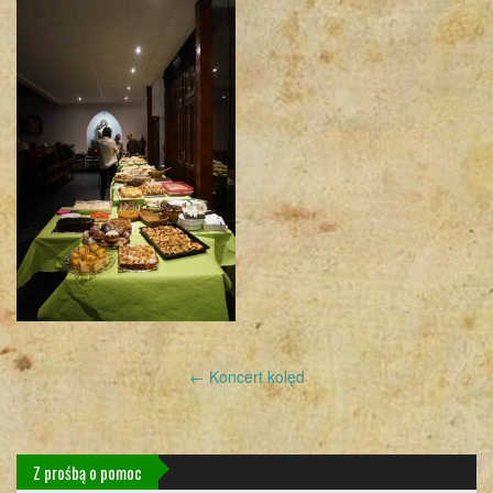
Post
←
Koncert kolęd
navigation
Z prośbą o pomoc