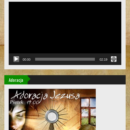
Odtwarzacz
video
00:00
02:19
Adoracja