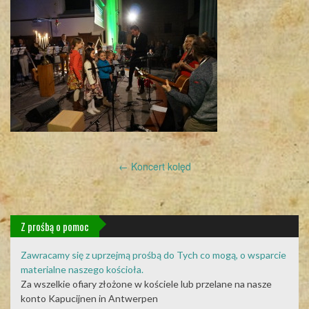
Post
←
Koncert kolęd
navigation
Z prośbą o pomoc
Zawracamy się z uprzejmą prośbą do Tych co mogą, o wsparcie
materialne naszego kościoła.
Za wszelkie ofiary złożone w kościele lub przelane na nasze
konto Kapucijnen in Antwerpen